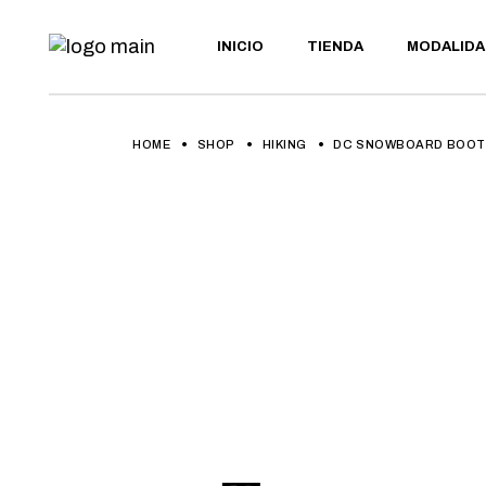
Skip
to
the
INICIO
TIENDA
MODALIDA
BTT
content
E-BIKE
GRAVEL
ULTRAMAR
BTT
HOME
SHOP
HIKING
DC SNOWBOARD BOO
MARATÓN
E-BIKE
GRAVEL
ULTRAMARA
MARATÓN