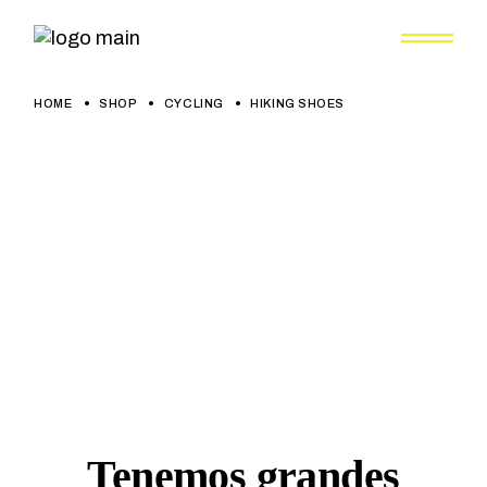
Skip
to
the
content
HOME
SHOP
CYCLING
HIKING SHOES
Tenemos grandes